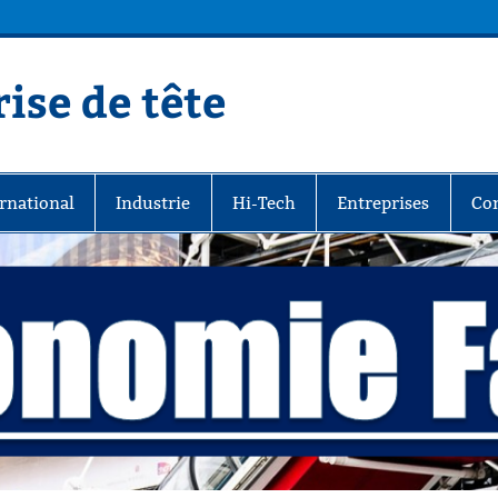
ise de tête
rnational
Industrie
Hi-Tech
Entreprises
Co