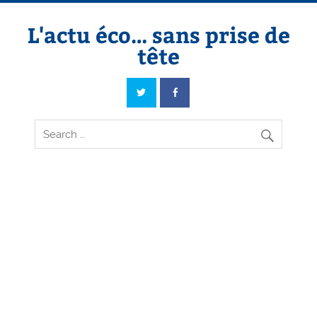
Skip
to
content
L'actu éco… sans prise de
tête
L'actu éco… sans prise de tête