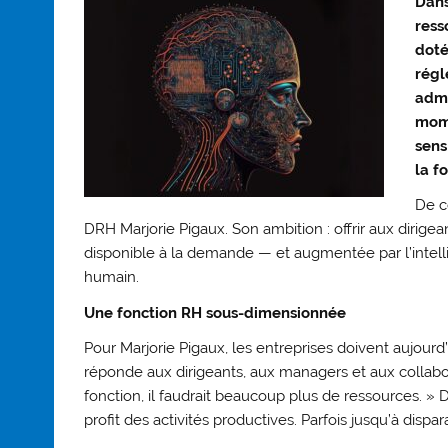
Dans
ress
doté
régl
admi
mome
sens
la f
De c
DRH Marjorie Pigaux. Son ambition : offrir aux dirige
disponible à la demande — et augmentée par l’intelli
humain.
Une fonction RH sous-dimensionnée
Pour Marjorie Pigaux, les entreprises doivent aujour
réponde aux dirigeants, aux managers et aux collabor
fonction, il faudrait beaucoup plus de ressources. 
profit des activités productives. Parfois jusqu’à dispara