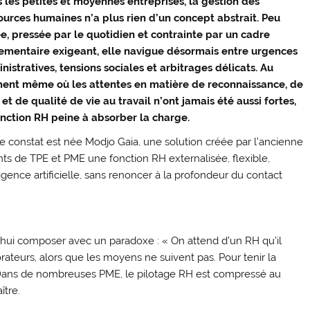
 les petites et moyennes entreprises, la gestion des
ources humaines n’a plus rien d’un concept abstrait. Peu
e, pressée par le quotidien et contrainte par un cadre
ementaire exigeant, elle navigue désormais entre urgences
nistratives, tensions sociales et arbitrages délicats. Au
nt même où les attentes en matière de reconnaissance, de
 et de qualité de vie au travail n’ont jamais été aussi fortes,
onction RH peine à absorber la charge.
e constat est née Modjo Gaia, une solution créée par l’ancienne
ants de TPE et PME une fonction RH externalisée, flexible,
gence artificielle, sans renoncer à la profondeur du contact
d’hui composer avec un paradoxe : « On attend d’un RH qu’il
ateurs, alors que les moyens ne suivent pas. Pour tenir la
» Dans de nombreuses PME, le pilotage RH est compressé au
ître.