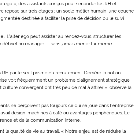
lter ego », des assistants conçus pour seconder les RH et
ure repose sur trois étages : un socle métier humain, une couche
mentée destinée à faciliter la prise de décision ou le suivi
l. L’alter ego peut assister au rendez-vous, structurer les
ir un débrief au manager — sans jamais mener lui-même
és RH par le seul prisme du recrutement. Derrière la notion
eprise voit fréquemment un problème d’alignement stratégique
et culture convergent ont très peu de mal à attirer », observe la
igeants ne perçoivent pas toujours ce qui se joue dans l’entreprise
vail design, machines à café ou avantages périphériques. Le
érence et de la communication interne.
t la qualité de vie au travail. « Notre enjeu est de réduire la