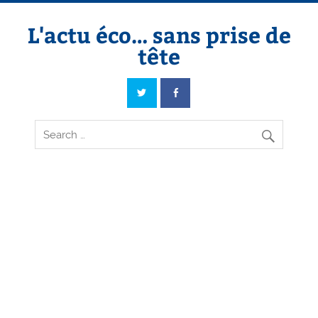
Skip
to
content
L'actu éco… sans prise de
tête
L'actu éco… sans prise de tête