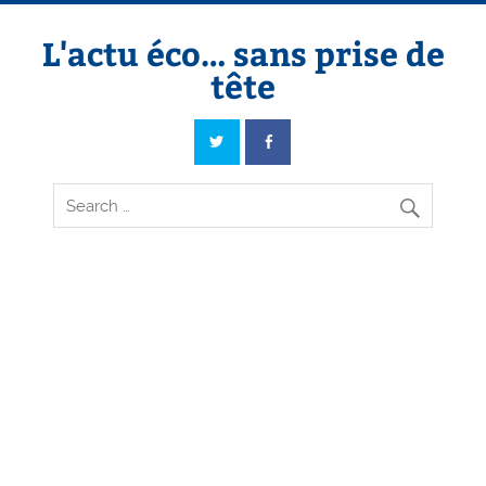
Skip
to
content
L'actu éco… sans prise de
tête
L'actu éco… sans prise de tête