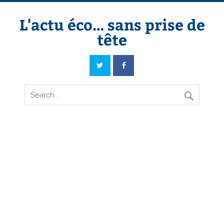
Skip
to
content
L'actu éco… sans prise de
tête
L'actu éco… sans prise de tête