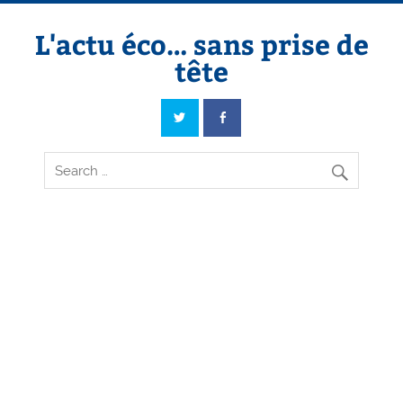
Skip
to
content
L'actu éco… sans prise de
tête
L'actu éco… sans prise de tête