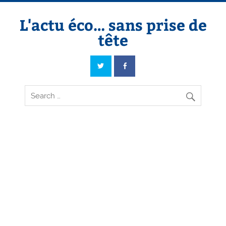
Skip
to
content
L'actu éco… sans prise de
tête
L'actu éco… sans prise de tête