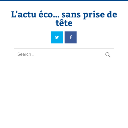
Skip
to
content
L'actu éco… sans prise de
tête
L'actu éco… sans prise de tête