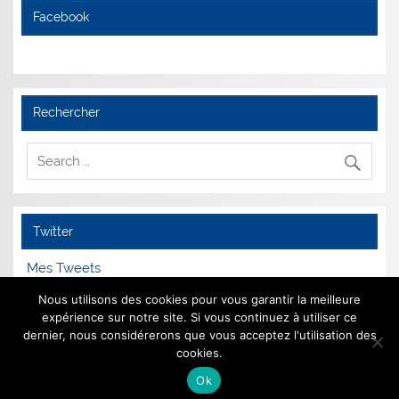
Facebook
Rechercher
Twitter
Mes Tweets
Nous utilisons des cookies pour vous garantir la meilleure
expérience sur notre site. Si vous continuez à utiliser ce
dernier, nous considérerons que vous acceptez l'utilisation des
Mentions Légales
cookies.
Ok
Animé par
WordPress
et
Smartline
.