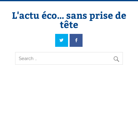
Skip
to
content
L'actu éco… sans prise de
tête
L'actu éco… sans prise de tête