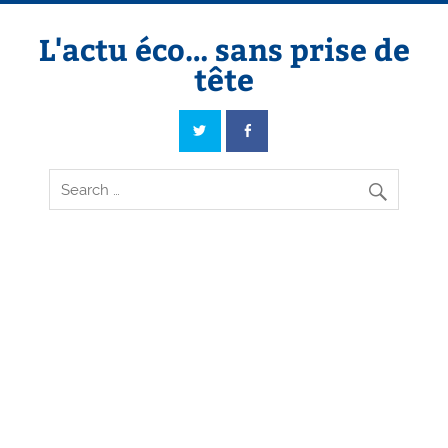
Skip
to
content
L'actu éco… sans prise de
tête
L'actu éco… sans prise de tête