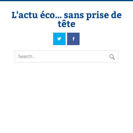
Skip
to
content
L'actu éco… sans prise de
tête
L'actu éco… sans prise de tête