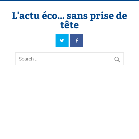
Skip
to
content
L'actu éco… sans prise de
tête
L'actu éco… sans prise de tête