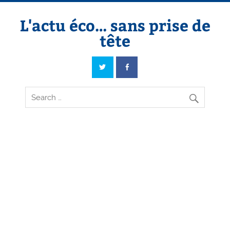
Skip
to
content
L'actu éco… sans prise de
tête
L'actu éco… sans prise de tête