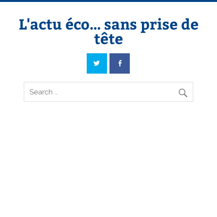
Skip
to
content
L'actu éco… sans prise de
tête
L'actu éco… sans prise de tête