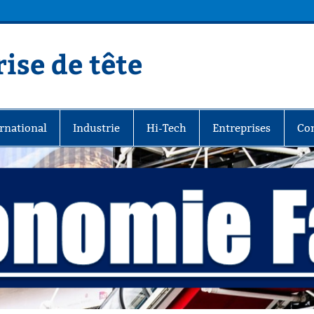
ise de tête
rnational
Industrie
Hi-Tech
Entreprises
Co