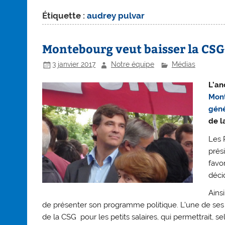
Étiquette :
audrey pulvar
Montebourg veut baisser la CSG
3 janvier 2017
Notre équipe
Médias
L’an
Mont
géné
de l
Les 
prés
favo
décid
Ainsi
de présenter son programme politique. L’une de ses p
de la CSG pour les petits salaires, qui permettrait, se