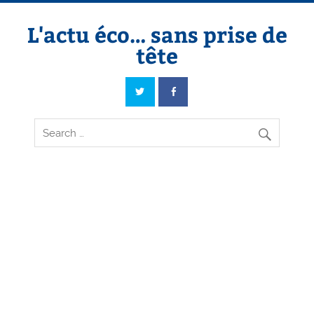
Skip
to
content
L'actu éco… sans prise de
tête
L'actu éco… sans prise de tête