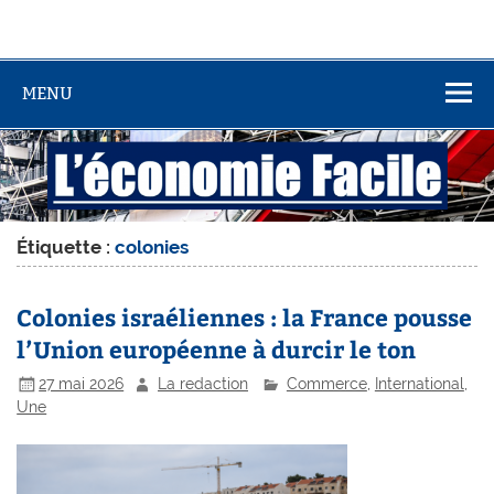
MENU
Étiquette :
colonies
Colonies israéliennes : la France pousse
l’Union européenne à durcir le ton
27 mai 2026
La redaction
Commerce
,
International
,
Une