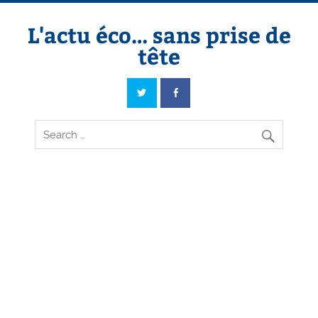
Skip
to
content
L'actu éco… sans prise de
tête
L'actu éco… sans prise de tête