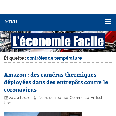
MENU
Étiquette :
contrôles de température
Amazon : des caméras thermiques
déployées dans des entrepôts contre le
coronavirus
20 avril 2020
Notre équipe
Commerce
,
Hi-Tech
,
Une