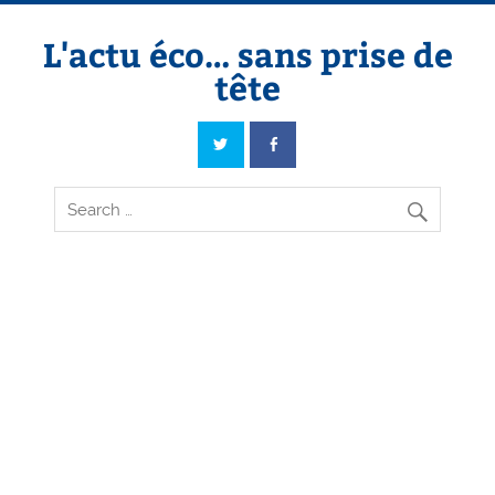
Skip
to
content
L'actu éco… sans prise de
tête
L'actu éco… sans prise de tête