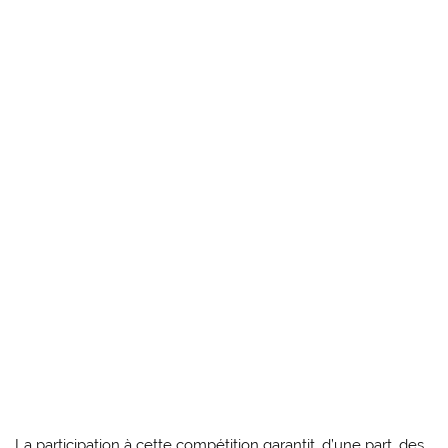
La participation à cette compétition garantit, d’une part, des