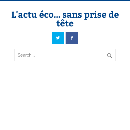
Skip
to
content
L'actu éco… sans prise de
tête
L'actu éco… sans prise de tête