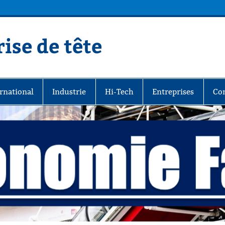
ise de tête
rnational
Industrie
Hi-Tech
Entreprises
Co