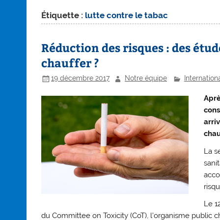
Étiquette :
lutte contre le tabac
Réduction des risques : des étu
chauffer ?
19 décembre 2017
Notre équipe
Internation
Aprè
cons
arri
chau
La s
sani
acco
risqu
Le 1
du Committee on Toxicity (CoT), l’organisme public ch