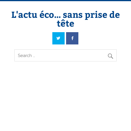
Skip
to
content
L'actu éco… sans prise de
tête
L'actu éco… sans prise de tête