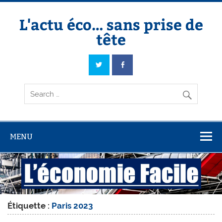
Skip
to
content
L'actu éco… sans prise de
tête
L'actu éco… sans prise de tête
MENU
Étiquette :
Paris 2023