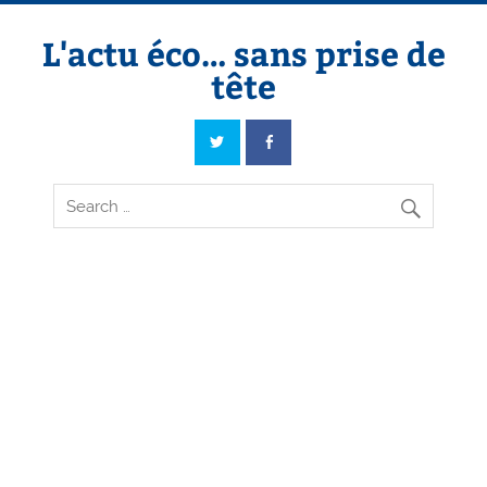
Skip
to
content
L'actu éco… sans prise de
tête
L'actu éco… sans prise de tête