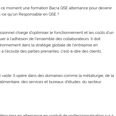
en ce moment une formation Bac+4 QSE alternance pour devenir
t-ce qu’un Responsable en QSE ?
sionnel chargé d’optimiser le fonctionnement et les coûts d’un
uer à l’adhésion de l’ensemble des collaborateurs. Il doit
nvironnement dans la stratégie globale de l’entreprise en
 à l’écoute des parties prenantes, c’est-à-dire des clients,
 vaste. Il opère dans des domaines comme la métallurgie, de la
o-alimentaire, des services et bureaux d’études, du secteur
éroulera en alternance en contrat de professionnalisation sur 2