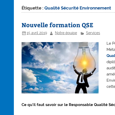
Étiquette :
Qualité Sécurité Environnement
Nouvelle formation QSE
15 avril 2019
Notre équipe
Services
Le P
Méta
Qual
dipl
audi
amél
Envi
cett
Ce qu’il faut savoir sur le Responsable Qualité S