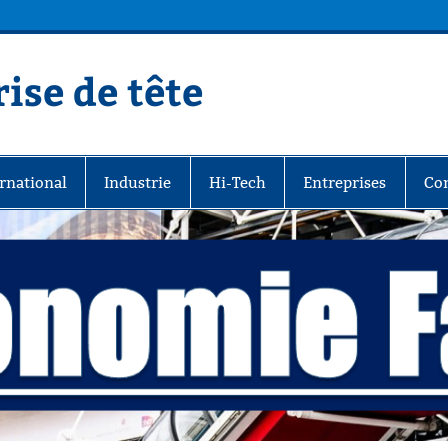
ise de tête
rnational
Industrie
Hi-Tech
Entreprises
Co