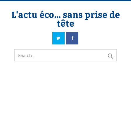
Skip
to
content
L'actu éco… sans prise de
tête
L'actu éco… sans prise de tête