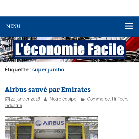
MENU
Étiquette :
super jumbo
Airbus sauvé par Emirates
22 janvier 2018
Notre équipe
Commerce
,
Hi-Tech
,
Industrie