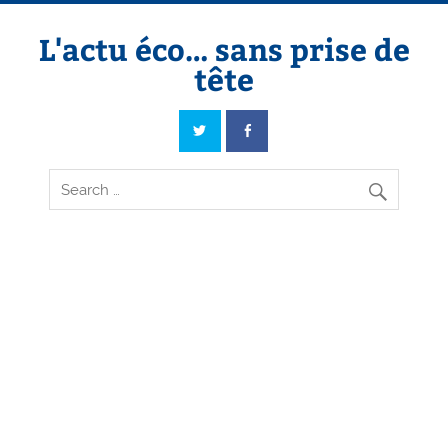
Skip
to
content
L'actu éco… sans prise de
tête
L'actu éco… sans prise de tête