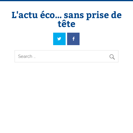
Skip
to
content
L'actu éco… sans prise de
tête
L'actu éco… sans prise de tête