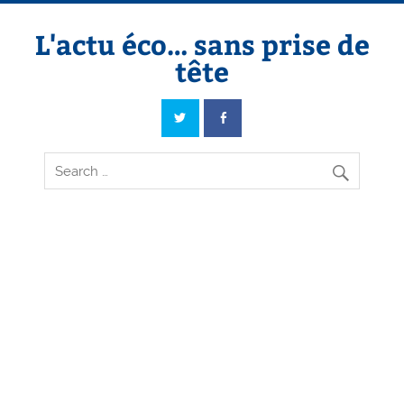
Skip
to
content
L'actu éco… sans prise de
tête
L'actu éco… sans prise de tête