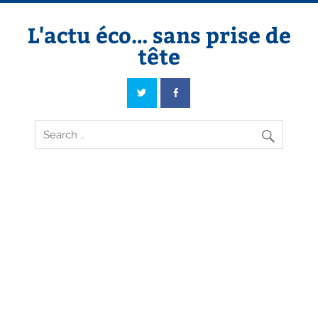
Skip
to
content
L'actu éco… sans prise de
tête
L'actu éco… sans prise de tête