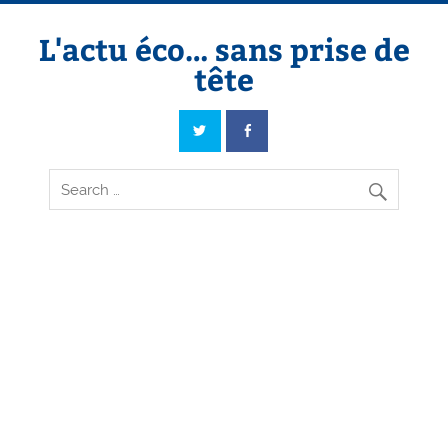
Skip
to
content
L'actu éco… sans prise de
tête
L'actu éco… sans prise de tête