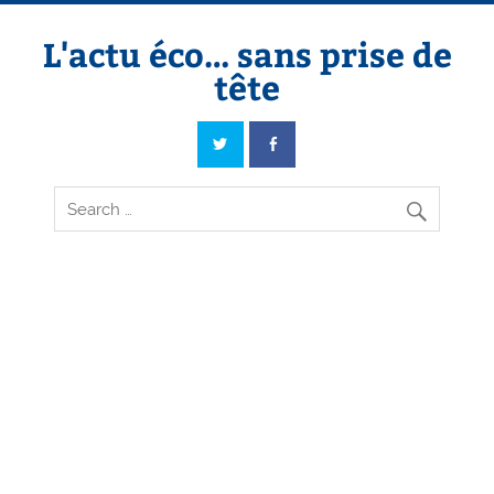
Skip
to
content
L'actu éco… sans prise de
tête
L'actu éco… sans prise de tête