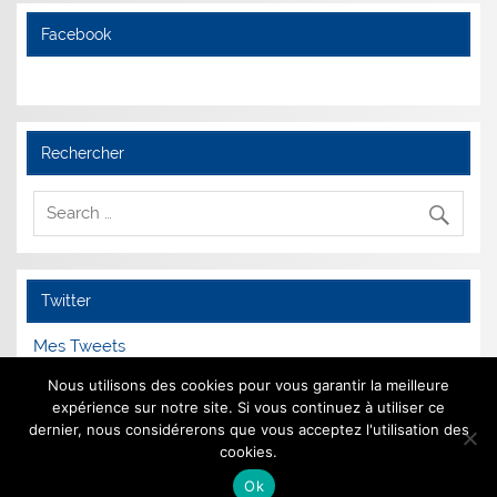
Facebook
Rechercher
Twitter
Mes Tweets
Nous utilisons des cookies pour vous garantir la meilleure
expérience sur notre site. Si vous continuez à utiliser ce
dernier, nous considérerons que vous acceptez l'utilisation des
Mentions Légales
cookies.
Ok
Animé par
WordPress
et
Smartline
.