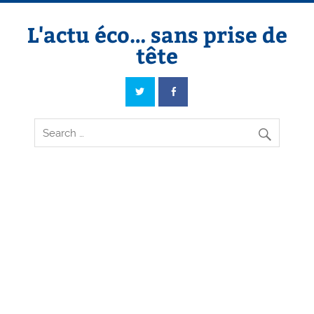
Skip
to
content
L'actu éco… sans prise de
tête
L'actu éco… sans prise de tête