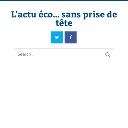
Skip
to
content
L'actu éco… sans prise de
tête
L'actu éco… sans prise de tête