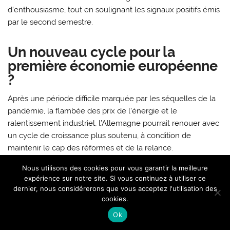
d’enthousiasme, tout en soulignant les signaux positifs émis
par le second semestre.
Un nouveau cycle pour la
première économie européenne
?
Après une période difficile marquée par les séquelles de la
pandémie, la flambée des prix de l’énergie et le
ralentissement industriel, l’Allemagne pourrait renouer avec
un cycle de croissance plus soutenu, à condition de
maintenir le cap des réformes et de la relance.
Les ajustements récents des prévisions économiques
Nous utilisons des cookies pour vous garantir la meilleure
témoignent d’un changement de climat. Les instituts,
expérience sur notre site. Si vous continuez à utiliser ce
dernier, nous considérerons que vous acceptez l'utilisation des
jusqu’ici très prudents, misent désormais sur un retour
cookies.
progressif à une croissance modérée mais stable, nourrie
Ok
par l’investissement public et le redressement de la
demande.