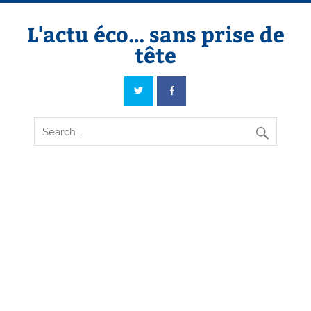
Skip
to
content
L'actu éco… sans prise de
tête
L'actu éco… sans prise de tête