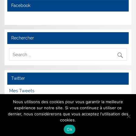
Facebook
Rechercher
Twitter
Mes Tweets
Nous utilisons des cookies pour vous garantir la meilleure
expérience sur notre site. Si vous continuez à utiliser ce
dernier, nous considérerons que vous acceptez l'utilisation des
Mentions Légales
cookies.
Ok
Animé par
WordPress
et
Smartline
.