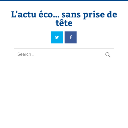
Skip
to
content
L'actu éco… sans prise de
tête
L'actu éco… sans prise de tête