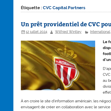
Étiquette :
CVC Capital Partners
Un prêt providentiel de CVC pour
12 juillet 2024
Wilfried Wintley
International
Le f
disp
foot
d’un
D’ap
CVC C
au b
divi
effet
À en croire le site d’information américain, les négo
envisagent de créer en collaboration avec le servic