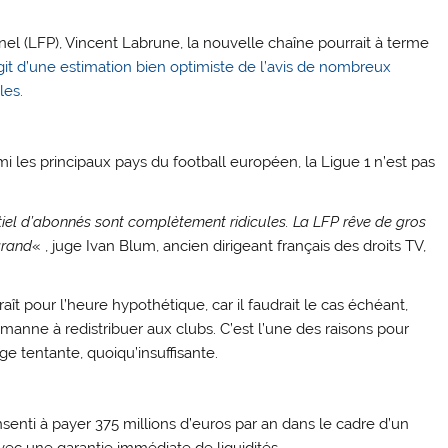
nel (LFP), Vincent Labrune, la nouvelle chaîne pourrait à terme
agit d’une estimation bien optimiste de l’avis de nombreux
les.
 les principaux pays du football européen, la Ligue 1 n’est pas
ntiel d’abonnés sont complètement ridicules. La LFP rêve de gros
 grand
« , juge Ivan Blum, ancien dirigeant français des droits TV,
araît pour l’heure hypothétique, car il faudrait le cas échéant,
anne à redistribuer aux clubs. C’est l’une des raisons pour
ge tentante, quoiqu’insuffisante.
enti à payer 375 millions d’euros par an dans le cadre d’un
vec une garantie immédiate de liquidités.