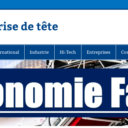
ise de tête
rnational
Industrie
Hi-Tech
Entreprises
Co