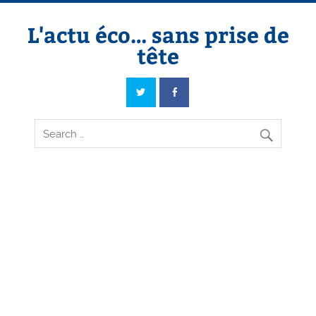
Skip
to
content
L'actu éco… sans prise de
tête
L'actu éco… sans prise de tête