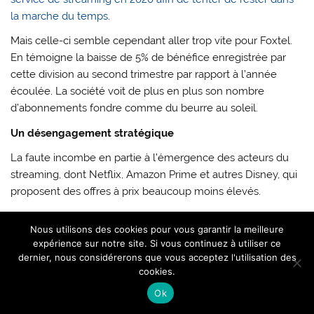
la marche du temps
.
Mais celle-ci semble cependant aller trop vite pour Foxtel.
En témoigne la baisse de 5% de bénéfice enregistrée par
cette division au second trimestre par rapport à l’année
écoulée. La société voit de plus en plus son nombre
d’abonnements fondre comme du beurre au soleil.
Un désengagement stratégique
La faute incombe en partie à l’émergence des acteurs du
streaming, dont Netflix, Amazon Prime et autres Disney, qui
proposent des offres à prix beaucoup moins élevés.
Pour Brian Han, analyste de l’entreprise de gestion d’actifs
Nous utilisons des cookies pour vous garantir la meilleure
Morningstar, céder Foxtel permettrait à News Corp de sortir
expérience sur notre site. Si vous continuez à utiliser ce
de la difficile équation de la monétisation de la télévision
dernier, nous considérerons que vous acceptez l'utilisation des
payante à l’ère du streaming.
cookies.
Cela permettrait également au groupe de dégager des
Ok
liquidités pour se recentrer sur d’autres activités a priori