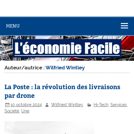
MENU
Auteur/autrice :
Wilfried Wintley
La Poste : la révolution des livraisons
par drone
10 octobre 2024
Wilfried Wintley
Hi-Tech
,
Services
,
Société
,
Une