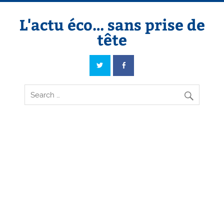
Skip
to
content
L'actu éco… sans prise de
tête
L'actu éco… sans prise de tête