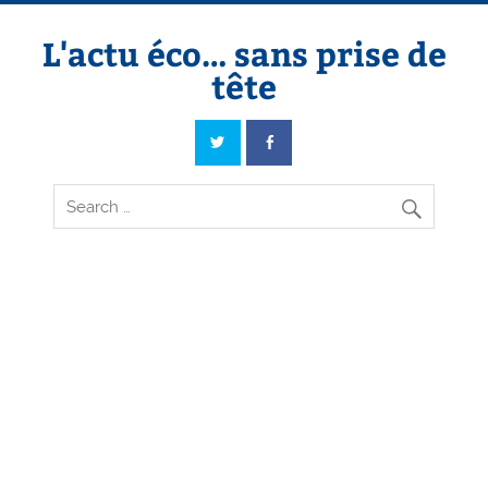
Skip
to
content
L'actu éco… sans prise de
tête
L'actu éco… sans prise de tête