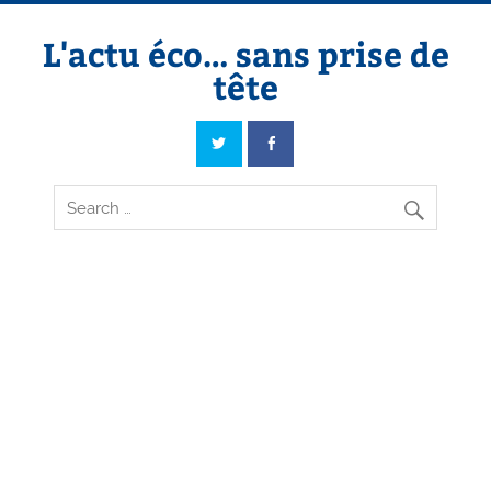
Skip
to
content
L'actu éco… sans prise de
tête
L'actu éco… sans prise de tête