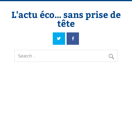
Skip
to
content
L'actu éco… sans prise de
tête
L'actu éco… sans prise de tête