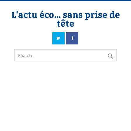
Skip
to
content
L'actu éco… sans prise de
tête
L'actu éco… sans prise de tête