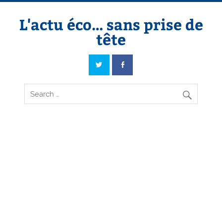
Skip
to
content
L'actu éco… sans prise de
tête
L'actu éco… sans prise de tête