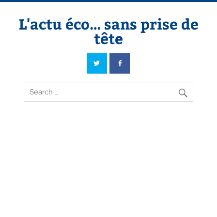
Skip
to
content
L'actu éco… sans prise de
tête
L'actu éco… sans prise de tête