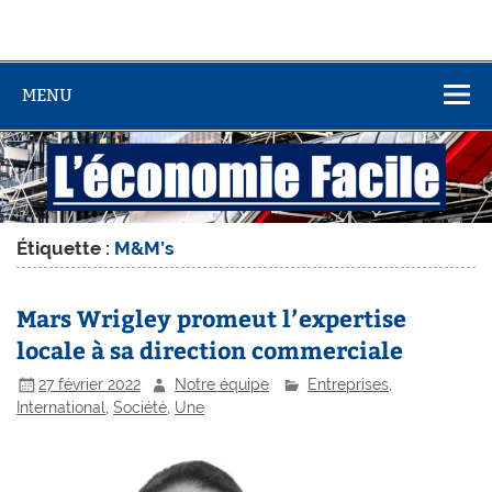
MENU
Étiquette :
M&M’s
Mars Wrigley promeut l’expertise
locale à sa direction commerciale
27 février 2022
Notre équipe
Entreprises
,
International
,
Société
,
Une