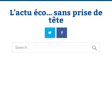
Skip
to
content
L'actu éco… sans prise de
tête
L'actu éco… sans prise de tête