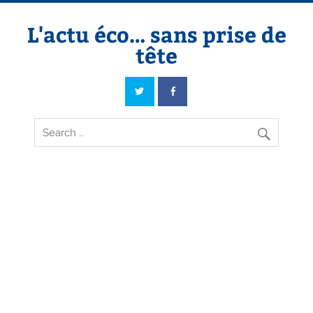
Skip
to
content
L'actu éco… sans prise de
tête
L'actu éco… sans prise de tête