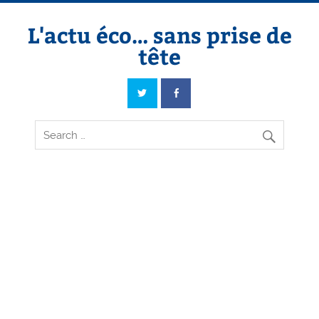
Skip
to
content
L'actu éco… sans prise de
tête
L'actu éco… sans prise de tête