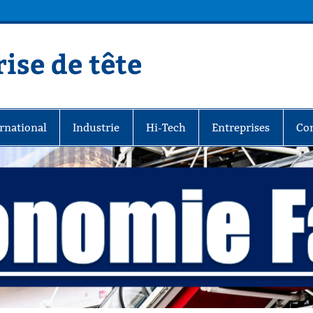
ise de tête
rnational
Industrie
Hi-Tech
Entreprises
Co