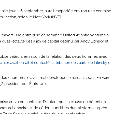
ublié jeudi 26 septembre, aurait rapportée environ une centaine
ars l’action, selon le New York (NYT).
 travers une entreprise dénommée United Atlantic Ventures a
a quasi-totalité des 5,5% de capital détenu par Andy Litinsky et
observateurs en raison de la relation des deux hommes avec
rnier avait en effet contesté l’attribution des parts de Litinsky et
s deux hommes d’avoir mal développé le réseau social. En vain.
e
5
président des États-Unis.
prise au vu du contexte. D’autant que la clause de détention
s actionnaires » de céder leurs titres durant six mois après
e Truth Social a expiré le depuis le 19 septembre.