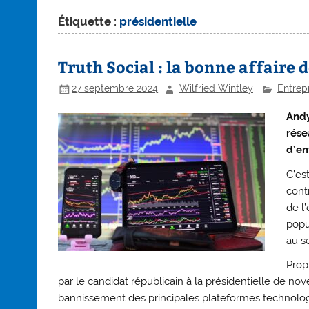
Étiquette :
présidentielle
Truth Social : la bonne affaire
27 septembre 2024
Wilfried Wintley
Entrep
Andy
rése
d’en
C’es
cont
de l
popu
au se
Propr
par le candidat républicain à la présidentielle de 
bannissement des principales plateformes technolog