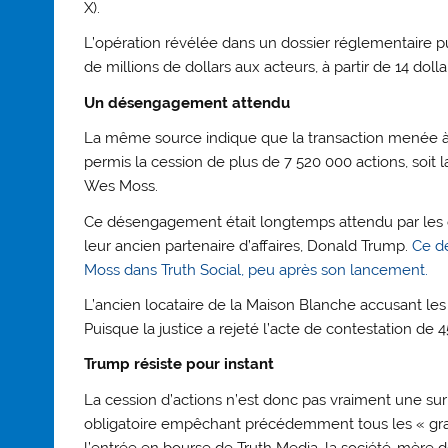
X).
L’opération révélée dans un dossier réglementaire p
de millions de dollars aux acteurs, à partir de 14 doll
Un désengagement attendu
La même source indique que la transaction menée à
permis la cession de plus de 7 520 000 actions, soit l
Wes Moss.
Ce désengagement était longtemps attendu par les 
leur ancien partenaire d’affaires, Donald Trump.
Ce de
Moss dans Truth Social, peu après son lancement.
L’ancien locataire de la Maison Blanche accusant le
Puisque la justice a rejeté l’acte de contestation de 4
Trump résiste pour instant
La cession d’actions n’est donc pas vraiment une sur
obligatoire empêchant précédemment tous les « grand
l’entrée en bourse de Truth Media, la société-mère d