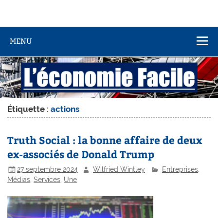
MENU
Étiquette :
actions
Truth Social : la bonne affaire de deux
ex-associés de Donald Trump
27 septembre 2024
Wilfried Wintley
Entreprises
,
Médias
,
Services
,
Une