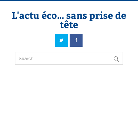
Skip
to
content
L'actu éco… sans prise de
tête
L'actu éco… sans prise de tête